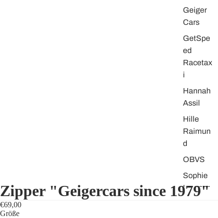
Geiger
Cars
GetSpe
ed
Racetax
i
Hannah
Assil
Hille
Raimun
d
OBVS
Sophie
Zipper "Geigercars since 1979"
Laurenr
oth
€69,00
Größe
Strong