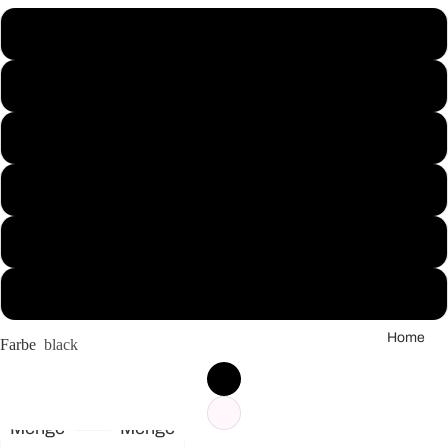
as Mom
XS
Vroni
Kocht
S
Was
Tara
M
sagt
L
Wear
your
XL
World -
Statem
XXL
entcolle
ction
Home
2025
Farbe
black
Menge
Menge