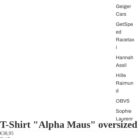
Geiger
Cars
GetSpe
ed
Racetax
i
Hannah
Assil
Hille
Raimun
d
OBVS
Sophie
Laurenr
T-Shirt "Alpha Maus" oversized
oth
€38,95
Strong