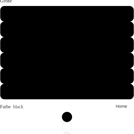
Größe
as Mom
M
Vroni
Kocht
S
Was
Tara
L
sagt
Wear
XL
your
World -
XXL
Statem
entcolle
3XL
ction
2025
Home
Farbe
black