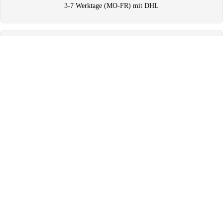
3-7 Werktage (MO-FR) mit DHL
Versand
Jede Bestellung wird plastikfrei verpackt
€38,95
Retouren
Fragen zu
Retouren oder Umtausch
Mehr
Das könnte dir auch gefallen
Widerrufsrecht
Datenschutzerklärung