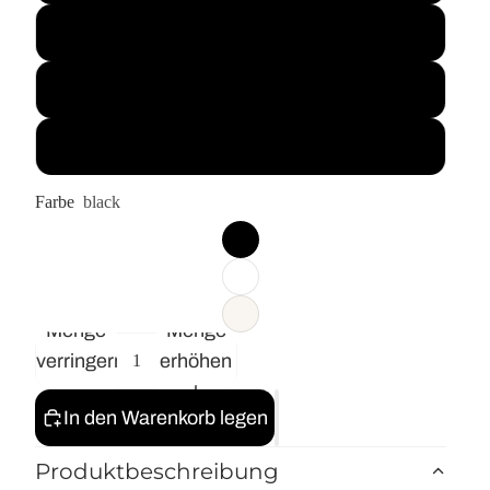
XL
XXL
3XL
Farbe
black
Menge
Menge
verringern
erhöhen
In den Warenkorb legen
Produktbeschreibung