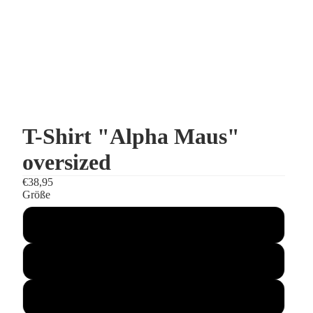
T-Shirt "Alpha Maus"
oversized
€38,95
Größe
M
S
L