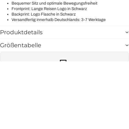
Bequemer Sitz und optimale Bewegungsfreiheit
Frontprint: Lange Reisen Logo in Schwarz
Backprint: Logo Flasche in Schwarz
Versandfertig innerhalb Deutschlands: 3-7 Werktage
Produktdetails
Größentabelle
Lieferzeit
3-7 Werktage (MO-FR) mit DHL
Angebotspreis
€22,00
Normaler Preis
€30,00
Versand
Jede Bestellung wird plastikfrei verpackt