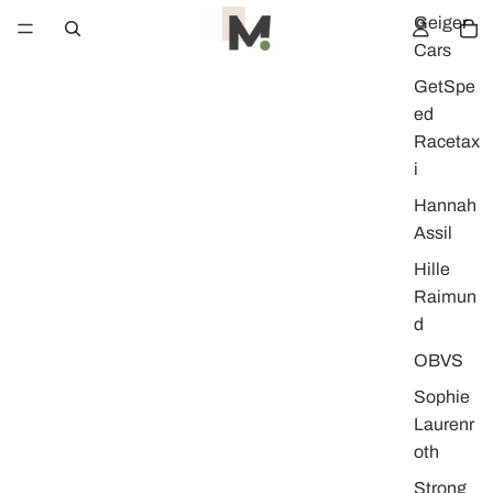
Geiger
Cars
GetSpe
ed
Racetax
i
Hannah
Assil
Hille
Raimun
d
OBVS
Sophie
Laurenr
oth
Strong