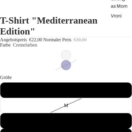
as Mom
Vroni
T-Shirt "Mediterranean
Kocht
Edition"
Was
Angebotspreis
€22,00
Normaler Preis
€30,00
Tara
Farbe
Cremefarben
sagt
Wear
your
World -
Größe
Statem
entcolle
S
ction
2025
M
L