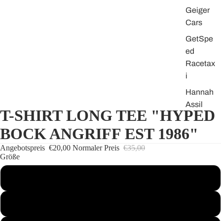
Geiger
Cars
GetSpe
ed
Racetax
i
Hannah
Assil
T-SHIRT LONG TEE "HYPED
Hille
BOCK ANGRIFF EST 1986"
Raimun
d
Angebotspreis
€20,00
Normaler Preis
€35,00
Größe
OBVS
S
Sophie
Laurenr
oth
M
Strong