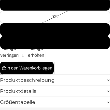
L
as Mom
Vroni
XL
Kocht
Home
Was
XXL
Tara
sagt
3XL
Wear
Menge
Menge
your
verringern
erhöhen
World -
Statem
In den Warenkorb legen
entcolle
ction
Produktbeschreibung
2025
Produktdetails
Größentabelle