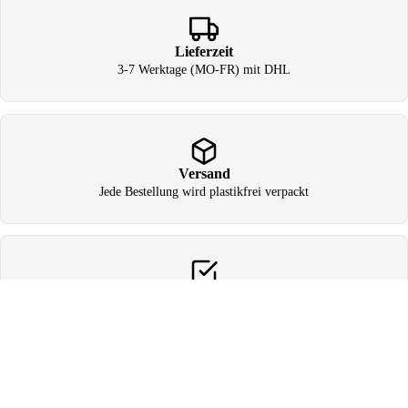
Lieferzeit
3-7 Werktage (MO-FR) mit DHL
Versand
Jede Bestellung wird plastikfrei verpackt
Mehr
Retouren
Fragen zu
Retouren oder Umtausch
Angebotspreis
€20,00
Das könnte dir auch gefallen
Normaler Preis
€35,00