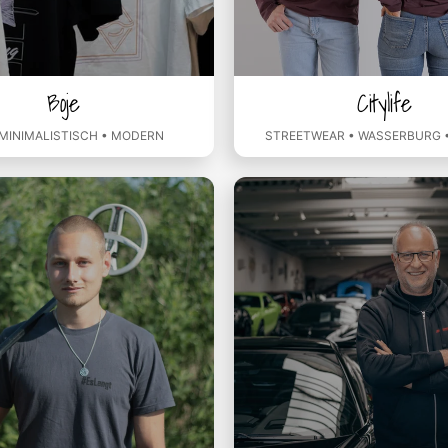
Boje
Citylife
 MINIMALISTISCH • MODERN
STREETWEAR • WASSERBURG •