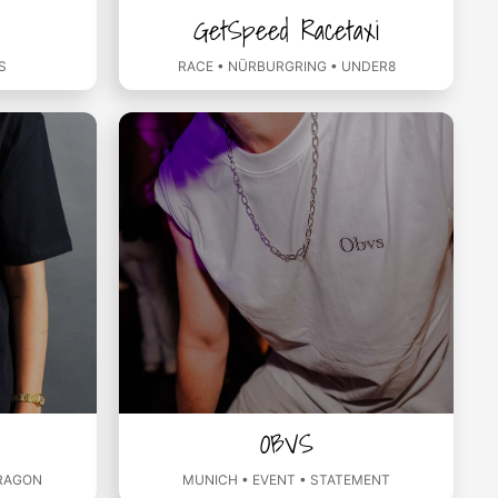
GetSpeed Racetaxi
S
RACE • NÜRBURGRING • UNDER8
OBVS
DRAGON
MUNICH • EVENT • STATEMENT