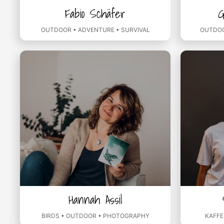
Fabio Schäfer
G
OUTDOOR • ADVENTURE • SURVIVAL
OUTDOO
Hannah Assil
BIRDS • OUTDOOR • PHOTOGRAPHY
KAFFE