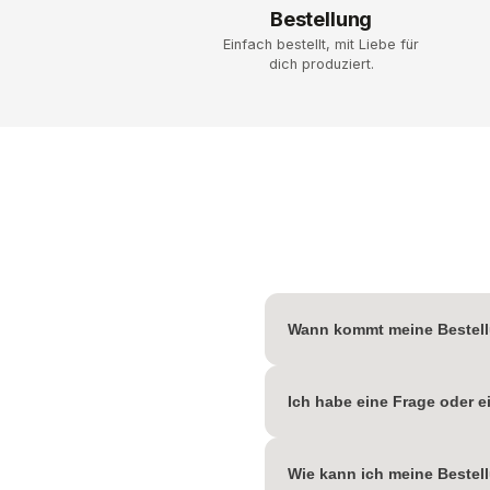
Bestellung
Einfach bestellt, mit Liebe für
dich produziert.
Wann kommt meine Bestell
Sobald deine Bestellung versendet 
Ich habe eine Frage oder e
Go Green versendet, kleinere Ware
Damit wir dein Anliegen schnellstmög
Wie kann ich meine Beste