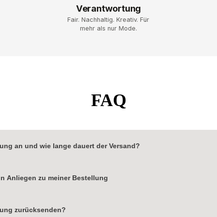
Verantwortung
Fair. Nachhaltig. Kreativ. Für
mehr als nur Mode.
FAQ
ung an und wie lange dauert der Versand?
wurde, erhältst du eine Benachrichtigung inkl. Sendungsverfolgungsnummer pe
in Anliegen zu meiner Bestellung
nsendungen werden mit der Deutschen Post versendet
lich bearbeiten können, erstelle bitte direkt ein Support-
Ticket
auf.
llung zurücksenden?