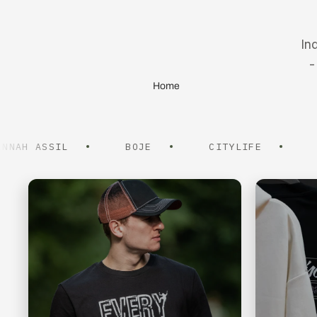
In
-
Home
ASSIL
BOJE
CITYLIFE
FABIO