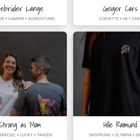
ebrüder Lange
Geiger Cars
R • CAMPER • AUSRÜSTUNG
CORVETTE • V8 • CAR
Strong as Mom
Hille Raimund
ERÄTSEL • LUCKY • TANZEN
SKISPRUNG • OLYMPIA • 